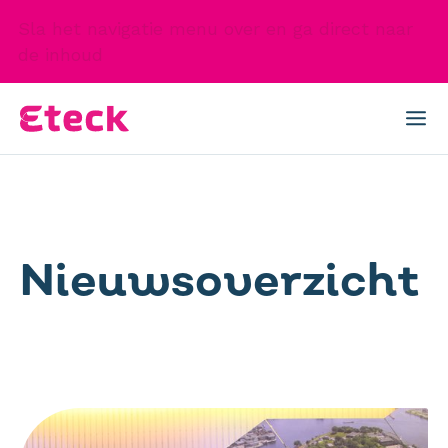
Sla het navigatie menu over en ga direct naar
de inhoud
Nieuwsoverzicht