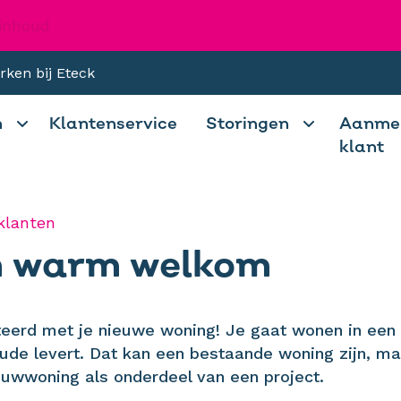
 inhoud
rken bij Eteck
n
Klantenservice
Storingen
Aanmel
klant
klanten
n warm welkom
iteerd met je nieuwe woning! Je gaat wonen in ee
oude levert. Dat kan een bestaande woning zijn, m
uwwoning als onderdeel van een project.