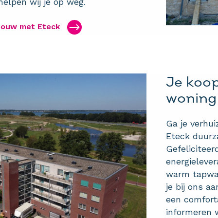
elpen wij je op weg.
bouw met Eteck
Je koo
woning
Ga je verhu
Eteck duurz
Gefeliciteer
energielever
warm tapwate
je bij ons aa
een comfort
informeren w