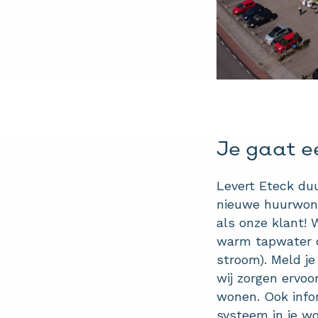
Je gaat e
Levert Eteck du
nieuwe huurwoni
als onze klant! 
warm tapwater o
stroom). Meld je
wij zorgen ervoo
wonen. Ook infor
systeem in je w