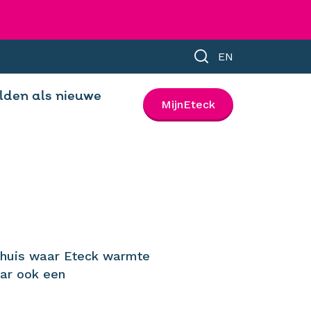
EN
den als nieuwe
MijnEteck
n huis waar Eteck warmte
aar ook een