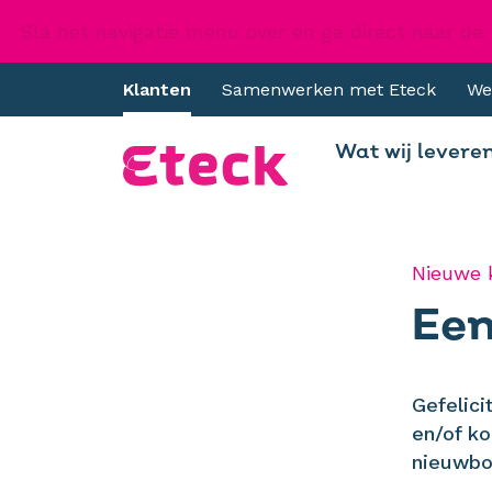
Sla het navigatie menu over en ga direct naar de
Klanten
Samenwerken met Eteck
We
Wat wij levere
Nieuwe 
Ee
Gefelic
en/of k
nieuwbo