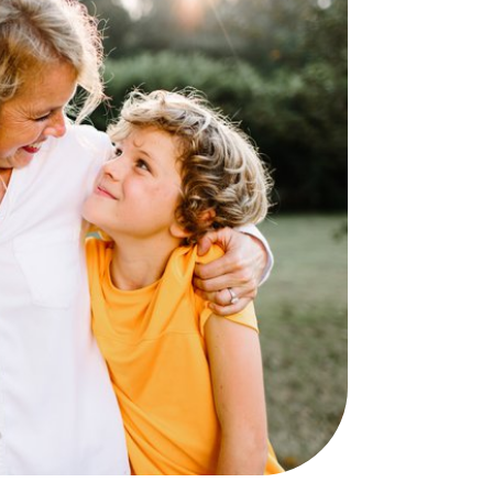
comf
Onze warmte 
door warmte 
Gewoon bij jo
comfortabel 
Bekijk wat