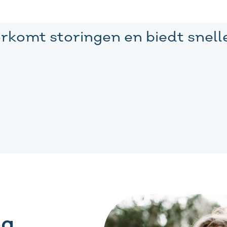
orkomt storingen en biedt snell
eg