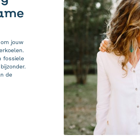
zame
r om jouw
erkoelen.
 fossiele
bijzonder.
an de