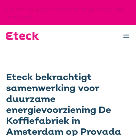
Sla het navigatie menu over en ga direct naar
de inhoud
Eteck bekrachtigt
samenwerking voor
duurzame
energievoorziening De
Koffiefabriek in
Amsterdam op Provada